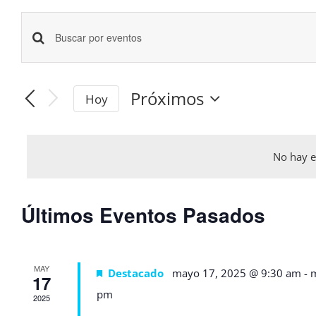
Navegación
Introduce
la
de
palabra
Próximos
Hoy
búsqueda
clave.
Selecciona
la
Busca
y
fecha.
Eventos
No hay 
vistas
para
la
de
Últimos Eventos Pasados
palabra
Eventos
clave.
MAY
Destacado
mayo 17, 2025 @ 9:30 am
-
m
17
pm
2025