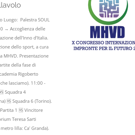
lavolo
to Luogo: Palestra SOUL
00 → Accoglienza delle
zione dell'Inno d'Italia.
ione dello sport, a cura
ina MHVD. Presentazione
ite della fase di
ccademia Rigoberto
che lasciamo). 11:00 -
 🆚 Squadra 4
a) 🆚 Squadra 6 (Torino).
Partita 1 🆚 Vincitore
orium Teresa Sarti
metro lilla: Ca' Granda).