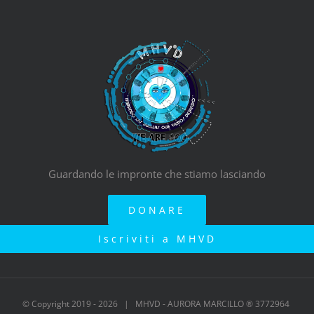
Guardando le impronte che stiamo lasciando
DONARE
Iscriviti a MHVD
© Copyright 2019 -
2026 | MHVD - AURORA MARCILLO ® 3772964