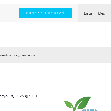
Nav
Buscar Eventos
Lista
Mes
de
vis
de
Eve
eventos programados.
ayo 18, 2025 @ 5:00