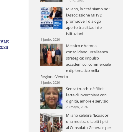
1 julio, 2026
Milano, la città siamo noi:
l’Associazione MHVD
promuove il dialogo
aperto tra cittadini e
istituzioni
1 junio, 2026
Messico e Verona
consolidano un’alleanza
strategica: impulso
accademico, commerciale
e diplomatico nella
Regione Veneto
1 junio, 2026
Senza trucchi né filtri:
l’arte di invecchiare con
dignità, amore e servizio
23 mayo, 2026
Milano celebra l’Ecuador:
una mostra di abiti tipici
al Consolato Generale per