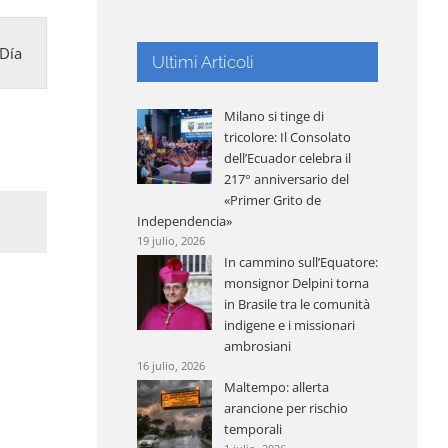
egación
Día
Ultimi Articoli
Milano si tinge di
tas
tricolore: Il Consolato
dell’Ecuador celebra il
217° anniversario del
«Primer Grito de
nto
Independencia»
19 julio, 2026
In cammino sull’Equatore:
monsignor Delpini torna
in Brasile tra le comunità
indigene e i missionari
ambrosiani
16 julio, 2026
Maltempo: allerta
arancione per rischio
temporali