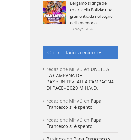
Bergamo si tinge dei
colori della Bolivia: una
gran entrada nel segno
della memoria
13 mayo, 2026
Comentarios recientes
redazione MHVD
en
ÚNETE A
LA CAMPAÑA DE
PAZ.»UNITEVI ALLA CAMPAGNA
DI PACE» 2020 M.H.V.D.
redazione MHVD
en
Papa
Francesco si è spento
redazione MHVD
en
Papa
Francesco si è spento
Business
en
Papa Francesco si