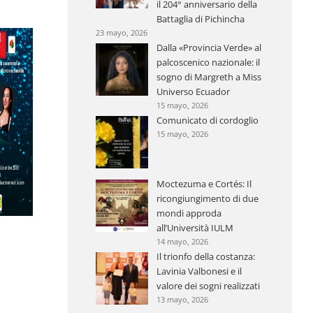
il 204° anniversario della
Battaglia di Pichincha
23 mayo, 2026
Dalla «Provincia Verde» al
palcoscenico nazionale: il
sogno di Margreth a Miss
Universo Ecuador
15 mayo, 2026
Comunicato di cordoglio
15 mayo, 2026
Moctezuma e Cortés: Il
ricongiungimento di due
mondi approda
all’Università IULM
14 mayo, 2026
Il trionfo della costanza:
Lavinia Valbonesi e il
valore dei sogni realizzati
13 mayo, 2026