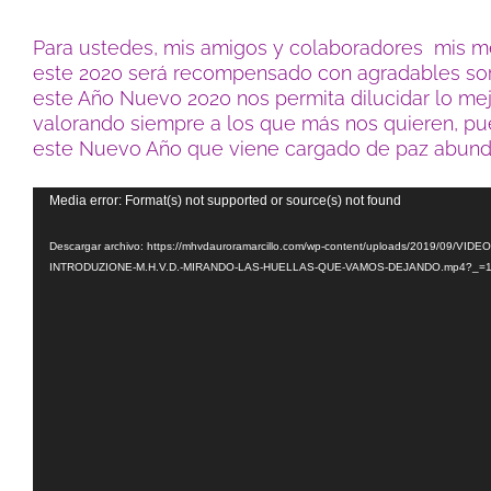
Para ustedes, mis amigos y colaboradores mis me
este 2020 será recompensado con agradables sorp
este Año Nuevo 2020 nos permita dilucidar lo mejo
valorando siempre a los que más nos quieren, pues
este Nuevo Año que viene cargado de paz abunda
Reproductor
Media error: Format(s) not supported or source(s) not found
de
Descargar archivo: https://mhvdauroramarcillo.com/wp-content/uploads/2019/09/VIDEO
vídeo
INTRODUZIONE-M.H.V.D.-MIRANDO-LAS-HUELLAS-QUE-VAMOS-DEJANDO.mp4?_=