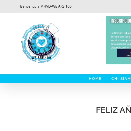
Saltar
Benvenuti a MHVD-WE ARE 100
al
contenido
HOME
CHI SIA
FELIZ A