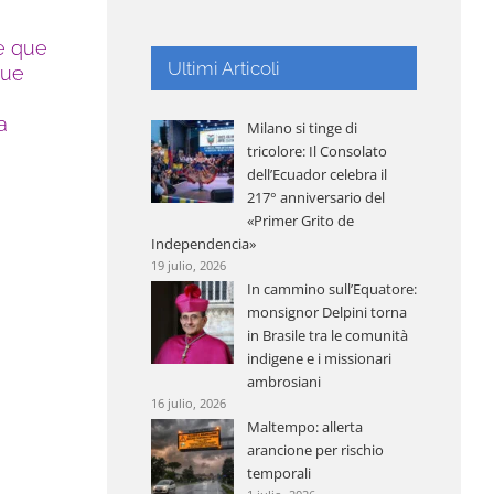
e que
Ultimi Articoli
Que
a
Milano si tinge di
tricolore: Il Consolato
dell’Ecuador celebra il
217° anniversario del
«Primer Grito de
Independencia»
19 julio, 2026
In cammino sull’Equatore:
monsignor Delpini torna
in Brasile tra le comunità
indigene e i missionari
ambrosiani
16 julio, 2026
Maltempo: allerta
arancione per rischio
temporali