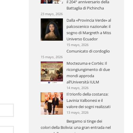
il 204° anniversario della
Battaglia di Pichincha
23 mayo, 2026
Dalla «Provincia Verde» al
palcoscenico nazionale: il
sogno di Margreth a Miss
Universo Ecuador
15 mayo, 2026
Comunicato di cordoglio
15 mayo, 2026
Moctezuma e Cortés: Il
ricongiungimento di due
mondi approda
all’Università IULM
14 mayo, 2026
Il trionfo della costanza:
Lavinia Valbonesi e il
valore dei sogni realizzati
13 mayo, 2026
Bergamo si tinge dei
colori della Bolivia: una gran entrada nel