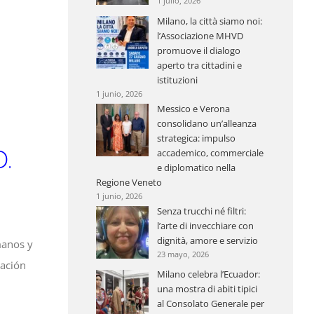
1 julio, 2026
Milano, la città siamo noi:
l’Associazione MHVD
promuove il dialogo
aperto tra cittadini e
istituzioni
1 junio, 2026
Messico e Verona
consolidano un’alleanza
strategica: impulso
.
accademico, commerciale
e diplomatico nella
Regione Veneto
1 junio, 2026
Senza trucchi né filtri:
l’arte di invecchiare con
dignità, amore e servizio
manos y
23 mayo, 2026
tación
Milano celebra l’Ecuador:
una mostra di abiti tipici
al Consolato Generale per