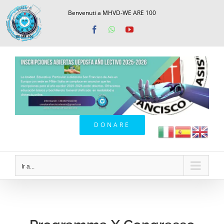
Saltar
Benvenuti a MHVD-WE ARE 100
al
Facebook
WhatsApp
YouTube
contenido
DONARE
Ir a...