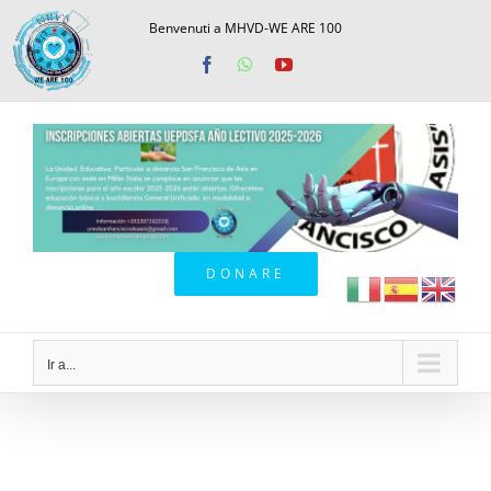
Saltar
Benvenuti a MHVD-WE ARE 100
al
Facebook
WhatsApp
YouTube
contenido
DONARE
Ir a...