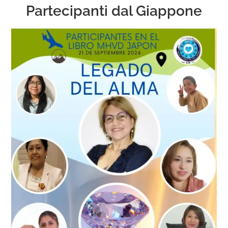
Partecipanti dal Giappone
Ver
imagen
más
grande