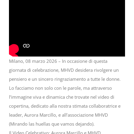
Milano, 08 marzo 2026 – In occasione di questa
giornata di celebrazione, MHVD desidera rivolgere un
pensiero e un sincero ringraziamento a tutte le donne.
Lo facciamo non solo con le parole, ma attraverso
l’immagine viva e dinamica che trovate nel video di
copertina, dedicato alla nostra stimata collaboratrice e
leader, Aurora Marcillo, e all’associazione MHVD
(Mirando las huellas que vamos dejando).
Il Video Celebrativo: Aurora Marcillo e MHVD