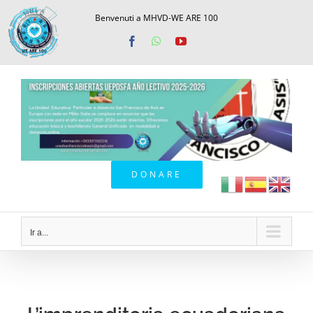
Saltar
Benvenuti a MHVD-WE ARE 100
al
Facebook
WhatsApp
YouTube
contenido
DONARE
Ir a...