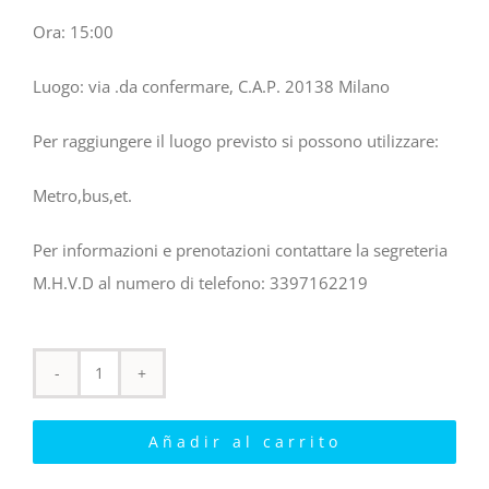
Ora: 15:00
Luogo: via .da confermare, C.A.P. 20138 Milano
Per raggiungere il luogo previsto si possono utilizzare:
Metro,bus,et.
Per informazioni e prenotazioni contattare la segreteria
M.H.V.D al numero di telefono: 3397162219
Acquista
il
Añadir al carrito
tuo
biglietto