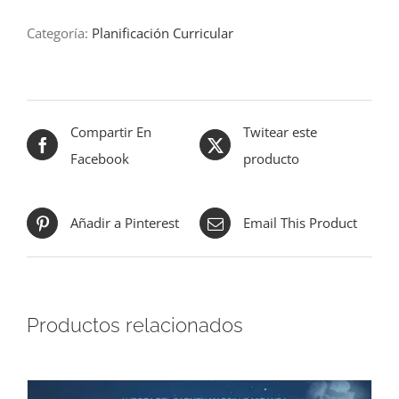
alla
Categoría:
Planificación Curricular
quinta
edizione
M.H.V.D
internazionale
Compartir En
Twitear este
2025
Facebook
producto
cantidad
Añadir a Pinterest
Email This Product
Productos relacionados