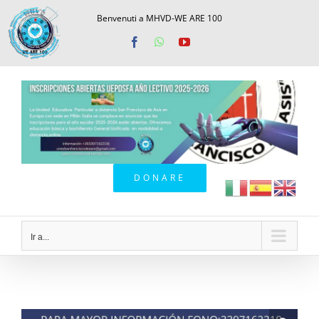
Saltar
Benvenuti a MHVD-WE ARE 100
al
Facebook
WhatsApp
YouTube
contenido
DONARE
Ir a...