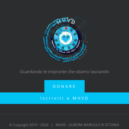
Guardando le impronte che stiamo lasciando
DONARE
Iscriviti a MHVD
© Copyright 2019 -
2026 | MHVD - AURORA MARCILLO ® 3772964